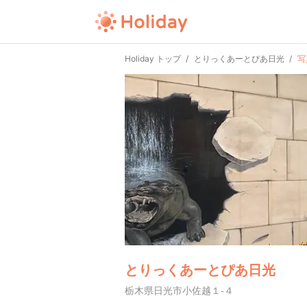
Holiday トップ
とりっくあーとぴあ日光
写
とりっくあーとぴあ日光
栃木県日光市小佐越１-４