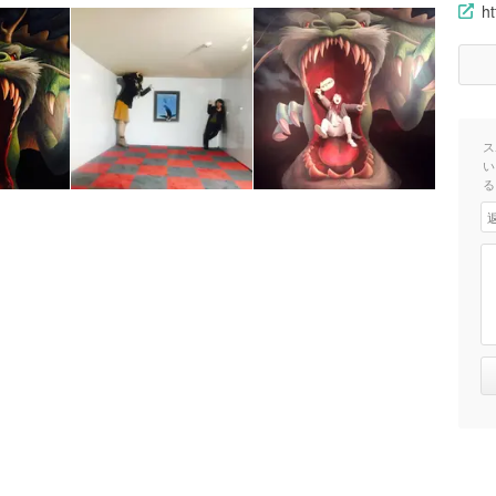
ht
ス
い
る