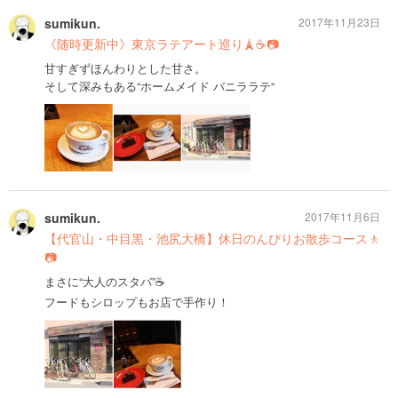
sumikun.
2017年11月23日
《随時更新中》東京ラテアート巡り🗼☕️📷
甘すぎずほんわりとした甘さ。
そして深みもある“ホームメイド バニララテ“
sumikun.
2017年11月6日
【代官山・中目黒・池尻大橋】休日のんびりお散歩コース🚶
📷
まさに“大人のスタバ”☕️
フードもシロップもお店で手作り！