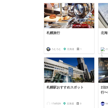
札幌旅行
北海
ろむろむ
北海道
1
の
札幌駅おすすめスポット
2泊
行〜
17af029
北海道
0
k