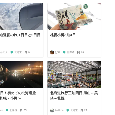
道遠征の旅 1日目と2日目
札幌小樽3泊4日
んのん
北海道
0
ばり
北海道
13
3日！初めての北海道旅
北海道旅行三泊四日 旭山～美
札幌・小樽〜
瑛～札幌
ecn
北海道
85
biri-ken
北海道
22