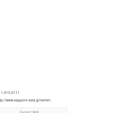
11-213-2111
ttp://www.sapporo-esta.jp/ramen
Googleで検索