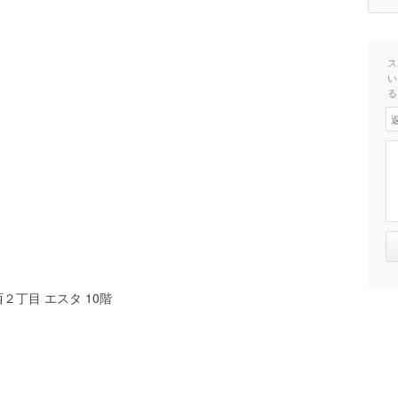
ス
い
る
丁目 エスタ 10階