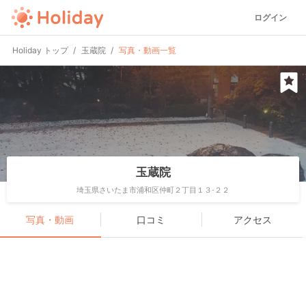
ログイン
Holiday トップ
玉蔵院
写真・動画一覧
玉蔵院
埼玉県さいたま市浦和区仲町２丁目１３-２２
写真・動画
口コミ
アクセス