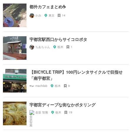
都外カフェまとめ☕️
かみ
東京
14
宇都宮駅西口からサイコロポタ
ちあちゃん
栃木
1
【BICYCLE TRIP】100円レンタサイクルで目指せ
「南宇都宮」
machilab
栃木
9
宇都宮ディープな街なかポタリング
金坂 智雅
栃木
19