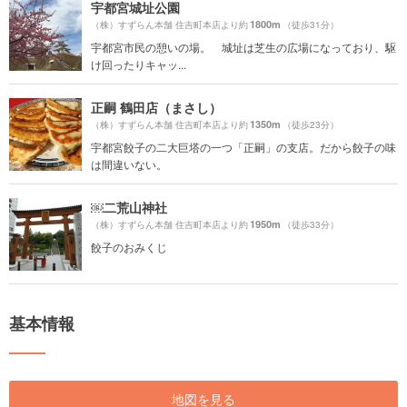
宇都宮城址公園
1800m
（株）すずらん本舗 住吉町本店より約
（徒歩31分）
宇都宮市民の憩いの場。 城址は芝生の広場になっており、駆
け回ったりキャッ...
正嗣 鶴田店（まさし）
1350m
（株）すずらん本舗 住吉町本店より約
（徒歩23分）
宇都宮餃子の二大巨塔の一つ「正嗣」の支店。だから餃子の味
は間違いない。
￼二荒山神社
1950m
（株）すずらん本舗 住吉町本店より約
（徒歩33分）
餃子のおみくじ
基本情報
地図を見る