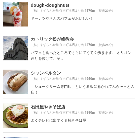
dough-doughnuts
1170m
（株）すずらん本舗 住吉町本店より約
（徒歩20分）
ドーナツやさんのパフェがおいしい！
カトリック松が峰教会
1470m
（株）すずらん本舗 住吉町本店より約
（徒歩25分）
パフェも食べたところでさらにてくてく歩きます。 オリオン
通りを抜けて、そ...
シャンベルタン
1950m
（株）すずらん本舗 住吉町本店より約
（徒歩33分）
「シュークリーム専門店」という看板に惹かれてふら〜っと入
店！
石田屋やきそば店
1990m
（株）すずらん本舗 住吉町本店より約
（徒歩34分）
よくテレビに出てくる焼きそば屋