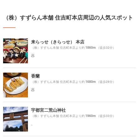
（株）すずらん本舗 住吉町本店周辺の人気スポット
来らっせ（きらっせ） 本店
1860m
（株）すずらん本舗 住吉町本店より約
（徒歩32分）
🥟
香蘭
1680m
（株）すずらん本舗 住吉町本店より約
（徒歩28分）
🥟
宇都宮二荒山神社
1960m
（株）すずらん本舗 住吉町本店より約
（徒歩33分）
、