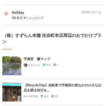
Holiday
2023年1月11日
#飲食店 #ショッピング
（株）すずらん本舗 住吉町本店周辺のおでかけプラ
ン
宇都宮 藤マップ
ちあちゃん
栃木
0
【BicycleTrip】自転車で宇都宮の街なかの小さなお
店を廻る休日を...
machilab
栃木
35