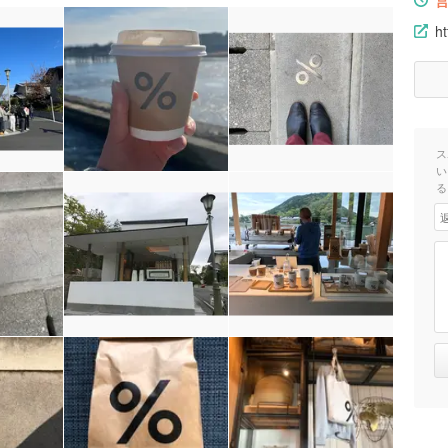
ht
ス
い
る