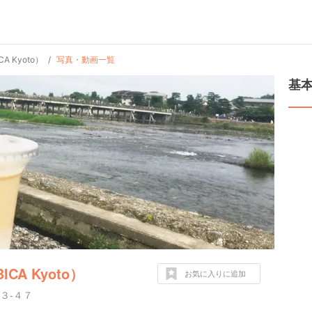
A Kyoto）
写真・動画一覧
基
CA Kyoto）
お気に入りに追加
３-４７