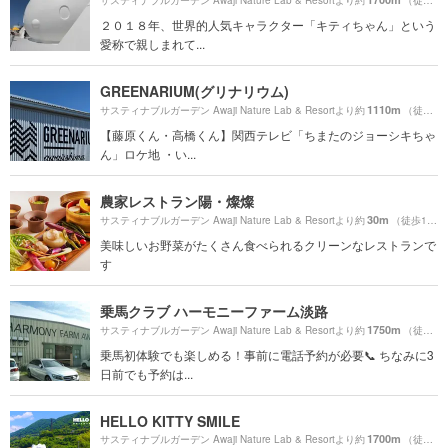
２０１８年、世界的人気キャラクター「キティちゃん」という
愛称で親しまれて...
GREENARIUM(グリナリウム)
1110m
サスティナブルガーデン Awaji Nature Lab & Resortより約
（徒歩19分）
【藤原くん・高橋くん】関西テレビ「ちまたのジョーシキちゃ
ん」ロケ地 ・い...
農家レストラン陽・燦燦
30m
サスティナブルガーデン Awaji Nature Lab & Resortより約
（徒歩1分）
美味しいお野菜がたくさん食べられるクリーンなレストランで
す
乗馬クラブ ハーモニーファーム淡路
1750m
サスティナブルガーデン Awaji Nature Lab & Resortより約
（徒歩30分）
乗馬初体験でも楽しめる！事前に電話予約が必要📞 ちなみに3
日前でも予約は...
HELLO KITTY SMILE
1700m
サスティナブルガーデン Awaji Nature Lab & Resortより約
（徒歩29分）