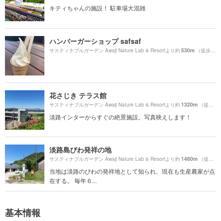
キティちゃんの施設！ 駐車場大混雑
ハンバーガーショップ safsaf
530m
サスティナブルガーデン Awaji Nature Lab & Resortより約
（徒歩9分）
花さじき テラス館
1320m
サスティナブルガーデン Awaji Nature Lab & Resortより約
（徒歩23分）
淡路インターからすぐの絶景施設。写真映えします！
淡路島びわ発祥の地
1480m
サスティナブルガーデン Awaji Nature Lab & Resortより約
（徒歩25分）
当地は淡路のびわの発祥地として知られ、現在も生産農家が点
在する。 毎年６...
基本情報