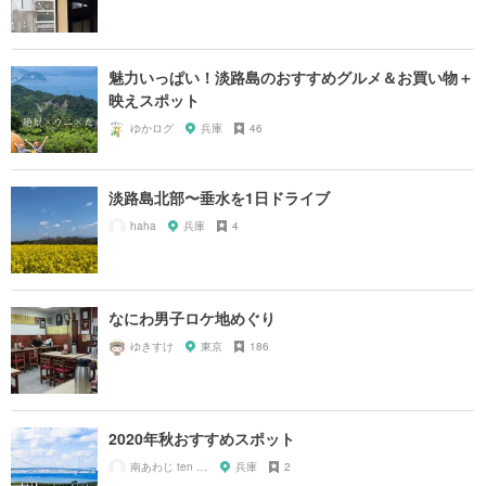
魅力いっぱい！淡路島のおすすめグルメ＆お買い物＋
映えスポット
ゆかログ
兵庫
46
淡路島北部〜垂水を1日ドライブ
haha
兵庫
4
なにわ男子ロケ地めぐり
ゆきすけ
東京
186
2020年秋おすすめスポット
南あわじ ten ten ten
兵庫
2