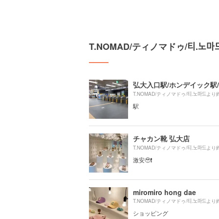
T.NOMAD/ティノマドゥ/티.노
T.NOMAD/ティノマドゥ/티.노마드より
駅
チャカン靴 弘大店
T.NOMAD/ティノマドゥ/티.노마드より
激安🥹❗️
miromiro hong dae
T.NOMAD/ティノマドゥ/티.노마드より
ショッピング