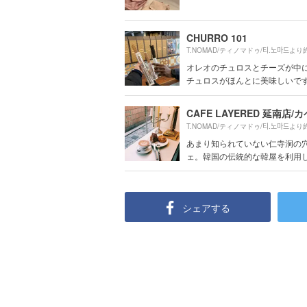
CHURRO 101
T.NOMAD/ティノマドゥ/티.노마드より
オレオのチュロスとチーズが中
チュロスがほんとに美味しいです
T.NOMAD/ティノマドゥ/티.노마드より
あまり知られていない仁寺洞の
ェ。韓国の伝統的な韓屋を利用した
シェアする