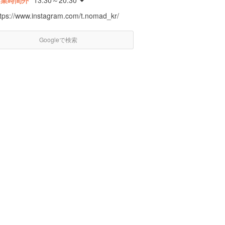
営業時間外
13:30～20:30
ttps://www.instagram.com/t.nomad_kr/
Googleで検索