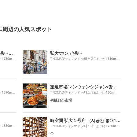
마드周辺の人気スポット
弘大入口駅/ホンデイック駅/홍대입구역
弘大/ホンデ/홍대
1750m
1610m
約
（徒歩30分）
T.NOMAD/ティノマドゥ/티.노마드より約
（徒歩27分）
望遠市場/マンウォンシジャン/망원시장
1870m
130m
約
（徒歩32分）
T.NOMAD/ティノマドゥ/티.노마드より約
（徒歩3分）
初挑戦の市場
時空間 弘大１号店 （시공간 홍대1호점）
1550m
約
（徒歩26分）
1760m
T.NOMAD/ティノマドゥ/티.노마드より約
（徒歩30分）
♡