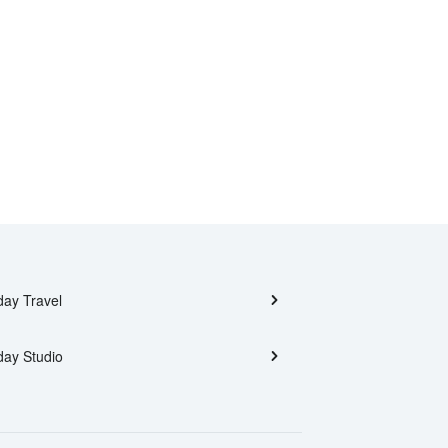
day Travel
day Studio