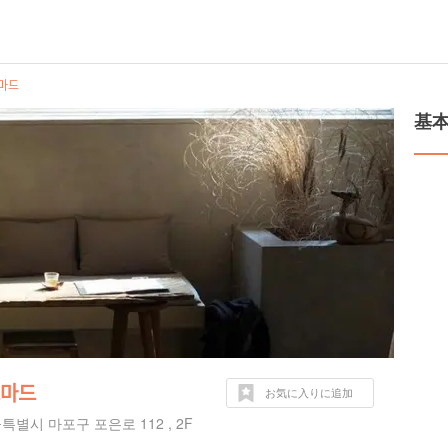
ᅡ드
基
ᅡ드
お気に入りに追加
특별시 마포구 포은로 112 , 2F