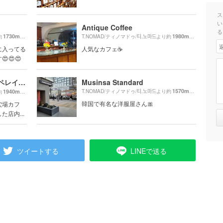
ス
い
Antique Coffee
る
1730m
1980m
約
（徒歩29分）
T.NOMAD/ティノマドゥ/티.노마드より約
（徒歩34分）
に入ってる
人気なカフェ☕
😍😍
CAFE LAYERED 延南店/カペレイオドゥ ヨンナムジョム/카페레이어드 연남점
Musinsa Standard
1570m
1940m
T.NOMAD/ティノマドゥ/티.노마드より約
（徒歩27分）
約
（徒歩33分）
韓国で有名な洋服屋さん🎀
穴場カフ
店内...
ツイートする
LINEで送る