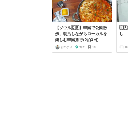
【ソウル🇰🇷】韓国で公園散
🇰
歩。朝活しながらローカルを
し 
楽しむ韓国旅行(2泊3日)
おのまり
海外
18
0