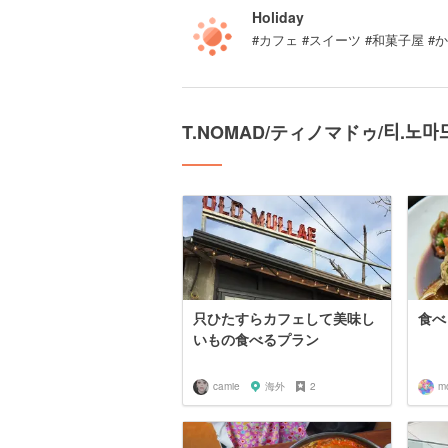
Holiday
#カフェ #スイーツ #和菓子屋 #
T.NOMAD/ティノマドゥ/티.ᄂ
只ひたすらカフェして美味し
食べ
いもの食べるプラン
camie
海外
2
m