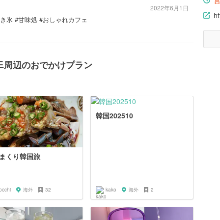
2022年6月1日
h
かき氷 #甘味処 #おしゃれカフェ
ᅩ마드周辺のおでかけプラン
韓国202510
まくり韓国旅
occhi
海外
32
kako
海外
2