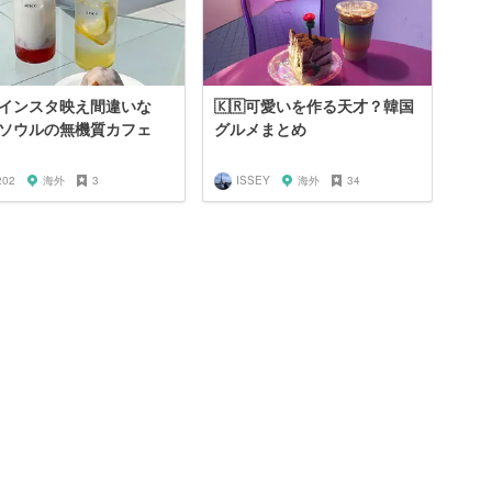
🇷インスタ映え間違いな
🇰🇷可愛いを作る天才？韓国
ソウルの無機質カフェ
グルメまとめ
202
海外
3
ISSEY
海外
34