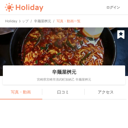
ログイン
Holiday トップ
辛麺屋桝元
写真・動画一覧
辛麺屋桝元
宮崎県宮崎市清武町加納乙 辛麺屋桝元
写真・動画
口コミ
アクセス