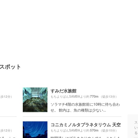
気スポット
すみだ水族館
770m
歩12分）
もちよりぱんSAMBAより約
（徒歩13分）
ソラマチ4階の水族館前に10時に待ち合わ
せ。 館内は、魚の種類は少ない...
ス
コニカミノルタプラネタリウム 天空
い
570m
歩12分）
もちよりぱんSAMBAより約
（徒歩10分）
る
する、ショ
時間潰しはプラネタリウムでも。こちらも