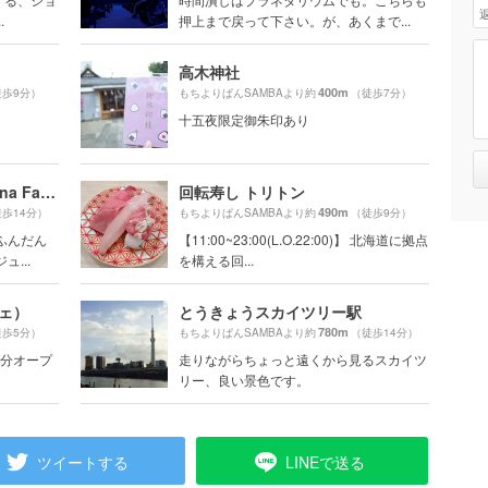
.
押上まで戻って下さい。が、あくまで...
高木神社
400m
徒歩9分）
もちよりぱんSAMBAより約
（徒歩7分）
十五夜限定御朱印あり
バナナファクトリー（Banana Factory）
回転寿し トリトン
490m
歩14分）
もちよりぱんSAMBAより約
（徒歩9分）
ふんだん
【11:00~23:00(L.O.22:00)】 北海道に拠点
...
を構える回...
フェ）
とうきょうスカイツリー駅
780m
徒歩5分）
もちよりぱんSAMBAより約
（徒歩14分）
0分オープ
走りながらちょっと遠くから見るスカイツ
リー、良い景色です。
ツイートする
LINEで送る