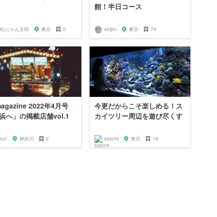
館！半日コース
松にゃん太郎
東京
0
seijiro
東京
74
agazine 2022年4月号
今更だからこそ楽しめる！ス
浜へ」の掲載店舗vol.1
カイツリー周辺を遊び尽くす
kun
神奈川
2
satomi
東京
18