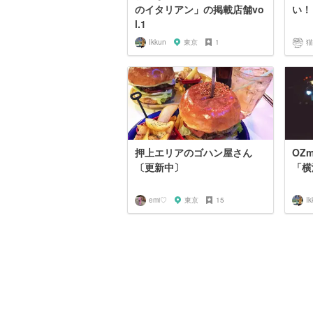
のイタリアン」の掲載店舗vo
い！
l.1
Ikkun
東京
1
猫
押上エリアのゴハン屋さん
OZm
〔更新中〕
「横
emi♡
東京
15
Ik