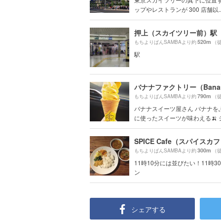
ップやレストランが 300 店舗以..
押上（スカイツリー前）駅
520m
もちよりぱんSAMBAより約
（
駅
790m
もちよりぱんSAMBAより約
（徒
バナナスイーツ屋さん バナナを
に使ったスイーツが味わえる🍌 ジュ
SPICE Cafe（スパイスカ
300m
もちよりぱんSAMBAより約
（
11時10分には並びたい！11時3
ン
シェアする