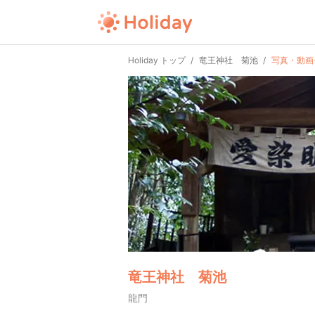
Holiday トップ
竜王神社 菊池
写真・動画
竜王神社 菊池
龍門