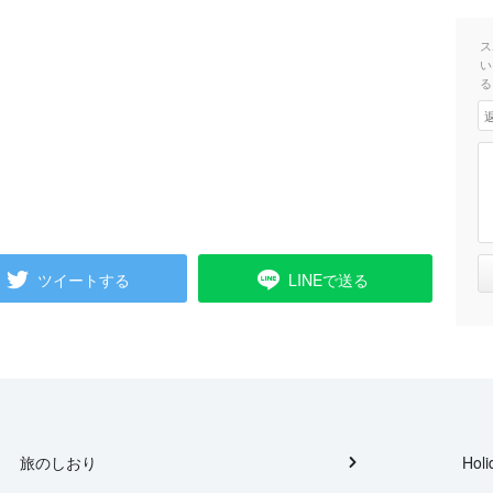
ス
い
る
ツイートする
LINEで送る
旅のしおり
Holi