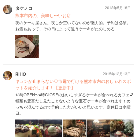
タケノコ
2018年5月18日
熊本市内の、美味し〜いお店
夜のケーキ屋さん。夜しか空いてないのが魅力的。予約は必須。
お酒もあって、その日によって違うケーキがたのしめる
RIHO
2015年12月13日
キュンが止まらない♡市電で行ける熊本市内のおしゃれスポ
ットを紹介します！【更新中】
18時OPEN〜4時CLOSEのおいしすぎるケーキが食べれるカフェ💕
種類も豊富だし見たことないような宝石ケーキが食べれます！め
っちゃ混んでるので予約した方がいいと思います。定休日は水曜
日。