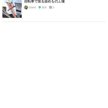
自転車で巡る染めもの工場
Usako
栃木
3