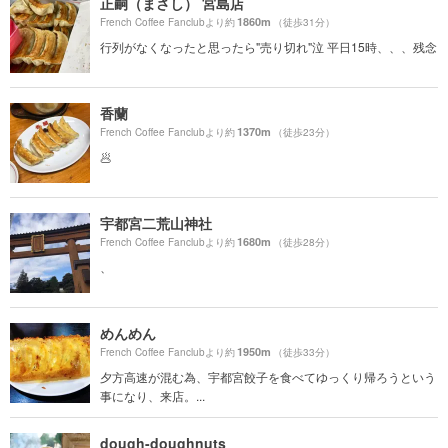
正嗣（まさし） 宮島店
1860m
French Coffee Fanclubより約
（徒歩31分）
行列がなくなったと思ったら"売り切れ"泣 平日15時、、、残念
香蘭
1370m
French Coffee Fanclubより約
（徒歩23分）
🥟
宇都宮二荒山神社
1680m
French Coffee Fanclubより約
（徒歩28分）
、
めんめん
1950m
French Coffee Fanclubより約
（徒歩33分）
夕方高速が混む為、宇都宮餃子を食べてゆっくり帰ろうという
事になり、来店。...
dough-doughnuts