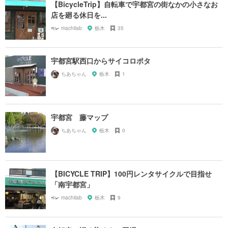
【BicycleTrip】自転車で宇都宮の街なかの小さなお
店を廻る休日を...
machilab
栃木
35
宇都宮駅西口からサイコロポタ
ちあちゃん
栃木
1
宇都宮 藤マップ
ちあちゃん
栃木
0
【BICYCLE TRIP】100円レンタサイクルで目指せ
「南宇都宮」
machilab
栃木
9