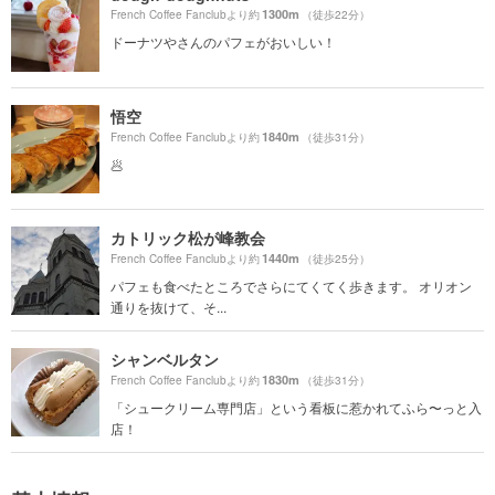
1300m
French Coffee Fanclubより約
（徒歩22分）
ドーナツやさんのパフェがおいしい！
悟空
1840m
French Coffee Fanclubより約
（徒歩31分）
🥟
カトリック松が峰教会
1440m
French Coffee Fanclubより約
（徒歩25分）
パフェも食べたところでさらにてくてく歩きます。 オリオン
通りを抜けて、そ...
シャンベルタン
1830m
French Coffee Fanclubより約
（徒歩31分）
「シュークリーム専門店」という看板に惹かれてふら〜っと入
店！