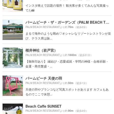
インスタ映えで話題の場所！ 観光客が多くてみんな写真撮っ
てた📸
パームビーチ・ザ・ガーデンズ（PALM BEACH THE GARDENS）
70m
PALM BEACH RESTAURANTより約
（徒歩2分）
まるで海外のような眺め♡オシャレなリゾートレストランが並
び、テラス席は賑...
桜井神社（岩戸宮）
1840m
PALM BEACH RESTAURANTより約
（徒歩31分）
【御朱印あり】 縁結び・恋愛成就・学問の神様・合格祈願・
金運・商売繁盛・...
パームビーチ 天使の羽
50m
PALM BEACH RESTAURANTより約
（徒歩1分）
天使の羽やブランコなど写真スポットがあります カフェもあ
るのでここで休憩...
Beach Caffe SUNSET
90m
PALM BEACH RESTAURANTより約
（徒歩2分）