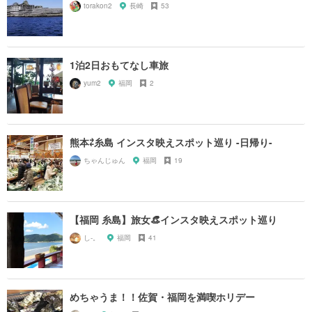
torakon2
長崎
53
1泊2日おもてなし車旅
yum2
福岡
2
熊本⇄糸島 インスタ映えスポット巡り -日帰り-
ちゃんじゅん
福岡
19
【福岡 糸島】旅女👒インスタ映えスポット巡り
し-。
福岡
41
めちゃうま！！佐賀・福岡を満喫ホリデー