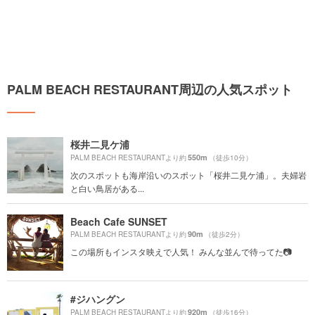
PALM BEACH RESTAURANT周辺の人気スポット
桜井二見ケ浦
550m
PALM BEACH RESTAURANTより約
（徒歩10分）
次のスポットも海岸沿いのスポット「桜井二見ケ浦」。夫婦岩
と白い鳥居がある...
Beach Cafe SUNSET
90m
PALM BEACH RESTAURANTより約
（徒歩2分）
この場所もインスタ映えで人気！ みんな並んで待ってた📷
#ジハングン
920m
PALM BEACH RESTAURANTより約
（徒歩16分）