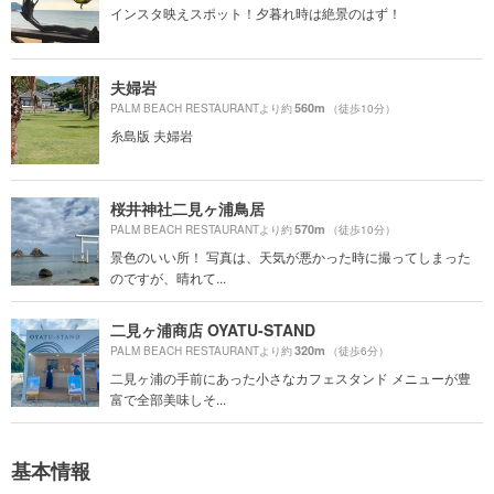
インスタ映えスポット！夕暮れ時は絶景のはず！
夫婦岩
560m
PALM BEACH RESTAURANTより約
（徒歩10分）
糸島版 夫婦岩
桜井神社二見ヶ浦鳥居
570m
PALM BEACH RESTAURANTより約
（徒歩10分）
景色のいい所！ 写真は、天気が悪かった時に撮ってしまった
のですが、晴れて...
二見ヶ浦商店 OYATU-STAND
320m
PALM BEACH RESTAURANTより約
（徒歩6分）
二見ヶ浦の手前にあった小さなカフェスタンド メニューが豊
富で全部美味しそ...
基本情報