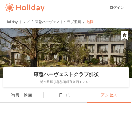
ログイン
Holiday トップ
東急ハーヴェストクラブ那須
地図
東急ハーヴェストクラブ那須
栃木県那須郡那須町高久丙１７９２
写真・動画
口コミ
アクセス