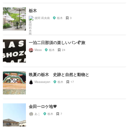
栃木
後関 莉央南
栃木
3
一泊二日那須の楽しいパン🥐旅
Masa
栃木
24
晩夏の栃木 史跡と自然と動物と
Maaaaayan
栃木
17
金田一ロケ地💗
あこ
栃木
7