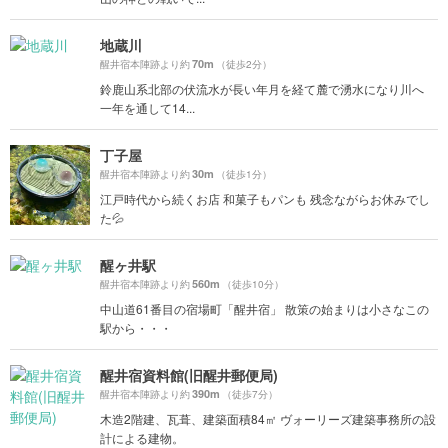
地蔵川
70m
醒井宿本陣跡より約
（徒歩2分）
鈴鹿山系北部の伏流水が長い年月を経て麓で湧水になり川へ
一年を通して14...
丁子屋
30m
醒井宿本陣跡より約
（徒歩1分）
江戸時代から続くお店 和菓子もパンも 残念ながらお休みでし
た💦
醒ヶ井駅
560m
醒井宿本陣跡より約
（徒歩10分）
中山道61番目の宿場町「醒井宿」 散策の始まりは小さなこの
駅から・・・
醒井宿資料館(旧醒井郵便局)
390m
醒井宿本陣跡より約
（徒歩7分）
木造2階建、瓦葺、建築面積84㎡ ヴォーリーズ建築事務所の設
計による建物。