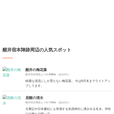
醒井宿本陣跡周辺の人気スポット
醒井の梅花藻
540m
醒井宿本陣跡より約
（徒歩9分）
綺麗な清流にしか育たない梅花藻。 今は8月末までライトアッ
プしてます。
居醒の清水
110m
醒井宿本陣跡より約
（徒歩2分）
古事記や日本書紀にも登場する加茂神社に湧き出る名水。伊吹
山の神との戦いで...