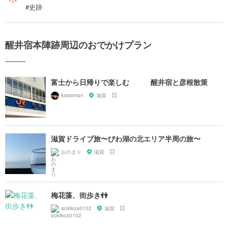
#史跡
醒井宿本陣跡周辺のおでかけプラン
富士から日帰りで楽しむ 醒井宿と彦根散策
kawaman
滋賀
滋賀ドライブ旅〜びわ湖の北エリア半周の旅〜
おのまり
滋賀
梅花藻、街歩き👫
aokikoa0102
滋賀