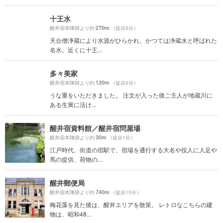
十王水
270m
醒井宿本陣跡より約
（徒歩5分）
天台僧浄蔵により水源がひらかれ、かつては浄蔵水と呼ばれた
名水。近くに十王...
多々美家
120m
醒井宿本陣跡より約
（徒歩2分）
うな重をいただきました。 注文が入った後ご主人が地蔵川に
ある生簀に活け...
醒井宿資料館／醒井宿問屋場
30m
醒井宿本陣跡より約
（徒歩1分）
江戸時代、街道の宿駅で、宿場を通行する大名や役人に人足や
馬の提供、荷物の...
醒井郵便局
740m
醒井宿本陣跡より約
（徒歩13分）
梅花藻を見た後は、醒井エリアを散策。 レトロなこちらの建
物は、昭和48...