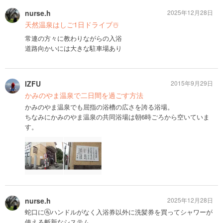
nurse.h
2025年12月28日
天然温泉はしご1日ドライブ☃️
常連の方々に教わりながらの入浴
道路向かいには大きな駐車場あり
IZFU
2015年9月29日
かみのやま温泉で二日間を過ごす方法
かみのやま温泉でも屈指の浴槽の広さを誇る浴場。
ちなみにかみのやま温泉の共同浴場は朝6時ごろから空いていま
す。
nurse.h
2025年12月28日
蛇口に🚰ハンドルがなく入浴券以外に洗髪券を買ってシャワーが
使える斬新なシステム