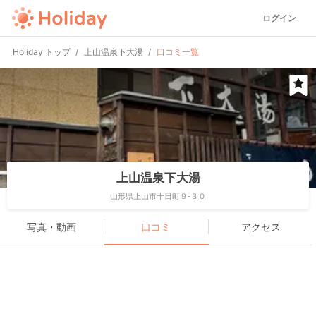
ログイン
Holiday トップ
上山温泉下大湯
口コミ一覧
上山温泉下大湯
山形県上山市十日町９-３０
写真・動画
口コミ
アクセス