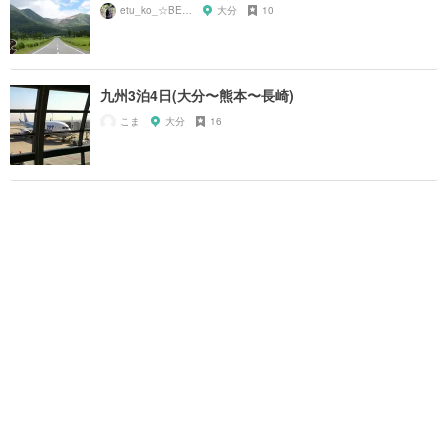
etu_ko_☆BEPPU
大分
10
九州3泊4日(大分〜熊本〜長崎)
こま
大分
16