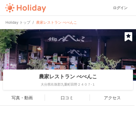
ログイン
Holiday トップ
農家レストラン べべんこ
農家レストラン べべんこ
大分県玖珠郡九重町田野２４０７-１
写真・動画
口コミ
アクセス