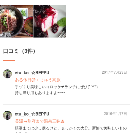
口コミ（3件）
etu_ko_☆BEPPU
2017年7月23日
ある休日@くじゅう高原
手づくり美味しいコロッケ❤︎ランチにぜひ(*´꒳`*)
持ち帰り用もありますよ〜〜
etu_ko_☆BEPPU
2016年1月7日
長湯→別府まで温泉三昧♨︎
筋湯までは少し戻るけど、せっかくの大分。新鮮で美味しいもの