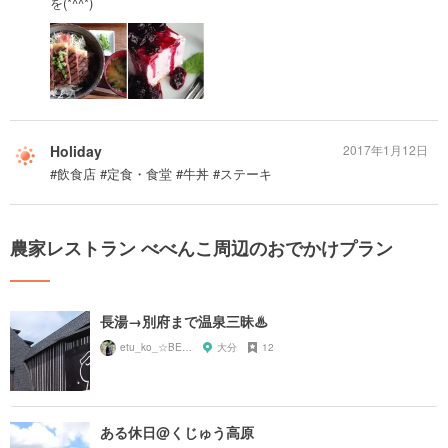
を(*^^*)
Holiday
2017年1月12日
#飲食店 #定食・食堂 #牛丼 #ステーキ
農家レストラン べべんこ周辺のおでかけプラン
長湯→別府まで温泉三昧♨︎
etu_ko_☆BEPPU
大分
12
ある休日@くじゅう高原