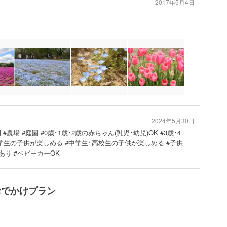
2017年5月4日
2024年5月30日
#農場 #庭園 #0歳･1歳･2歳の赤ちゃん(乳児･幼児)OK #3歳･4
#小学生の子供が楽しめる #中学生･高校生の子供が楽しめる #子供
あり #ベビーカーOK
辺のおでかけプラン