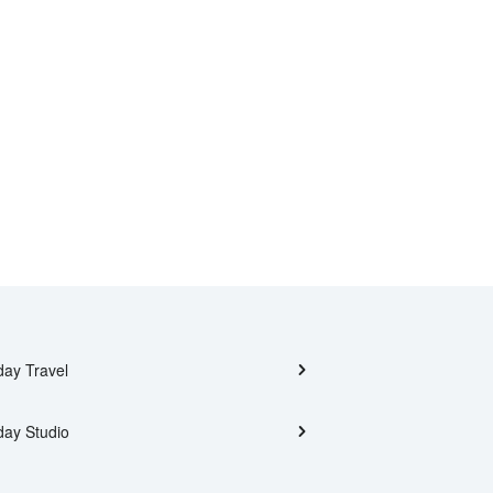
day Travel
day Studio