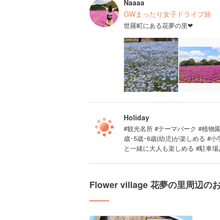
Naaaa
GWまったり女子ドライブ旅
世羅町にある花夢の里❤︎
Holiday
#観光名所 #テーマパーク #植物園 
歳･5歳･6歳(幼児)が楽しめる 
と一緒に大人も楽しめる #駐車場
Flower village 花夢の里周