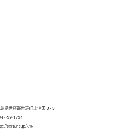
広島県世羅郡世羅町上津田３-３
847-39-1734
tp://sera.ne.jp/km/