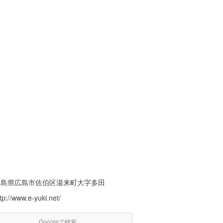
広島県広島市佐伯区湯来町大字多田
tp://www.e-yuki.net/
Googleで検索