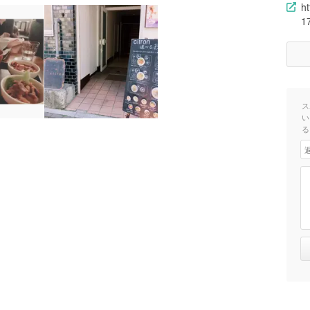
h
1
ス
い
る