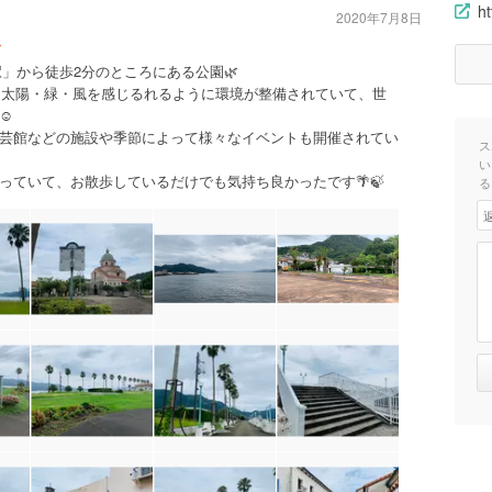
h
2020年7月8日
〜
」から徒歩2分のところにある公園🌿
は、太陽・緑・風を感じるれるように環境が整備されていて、世
️
芸館などの施設や季節によって様々なイベントも開催されてい
ス
い
っていて、お散歩しているだけでも気持ち良かったです🌴🍃
る