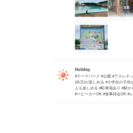
Holiday
#テーマパーク #公園 #アスレチック
(幼児)が楽しめる #小学生の子
人も楽しめる #駐車場あり #駅か
#ベビーカーOK #食事持込OK 