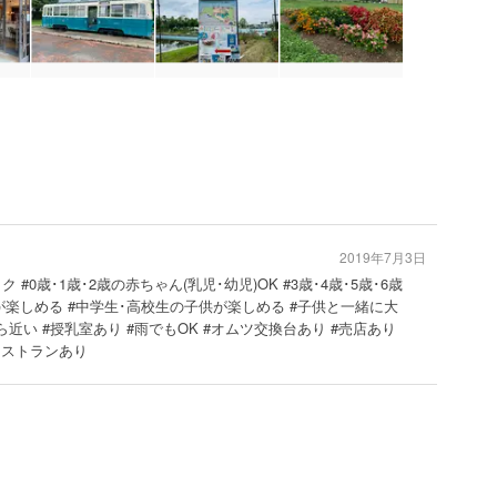
2019年7月3日
 #0歳･1歳･2歳の赤ちゃん(乳児･幼児)OK #3歳･4歳･5歳･6歳
供が楽しめる #中学生･高校生の子供が楽しめる #子供と一緒に大
ら近い #授乳室あり #雨でもOK #オムツ交換台あり #売店あり
#レストランあり