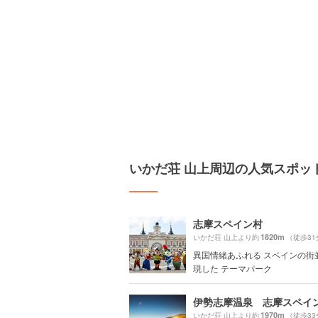
いかだ荘 山上周辺の人気スポッ
志摩スペイン村
1820m
いかだ荘 山上より約
（徒歩31
異国情緒あふれる スペインの街
現した テーマパーク
1970m
いかだ荘 山上より約
（徒歩33