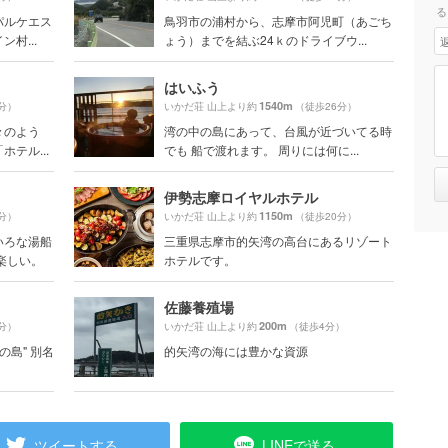
る
パルケエス
鳥羽市の浦村から、志摩市阿児町（あごち
村...
ょう）までを結ぶ24ｋのドライブウ...
はいふう
1540m
分）
いかだ荘 山上より約
（徒歩26分）
々のよう
湾の中の島にあって、台風が近づいてる時
テル...
でも 船で渡れます。 周りには何に...
伊勢志摩ロイヤルホテル
1150m
分）
いかだ荘 山上より約
（徒歩20分）
いろな湯船
三重県志摩市的矢湾の高台にあるリゾート
楽しい。
ホテルです。
佐藤養殖場
200m
分）
いかだ荘 山上より約
（徒歩4分）
の島" 別名
的矢湾の海には豊かな資源
ツイートする
LINEで送る