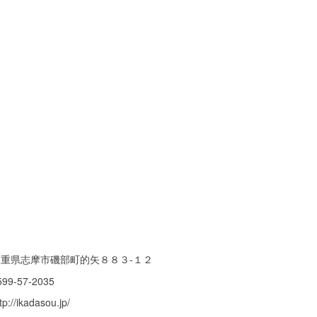
三重県志摩市磯部町的矢８８３-１２
599-57-2035
tp://ikadasou.jp/