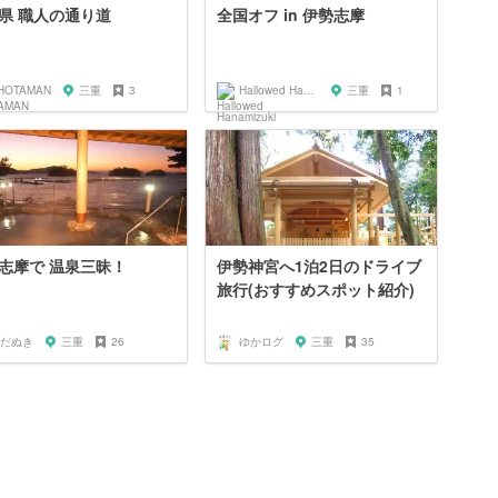
県 職人の通り道
全国オフ in 伊勢志摩
HOTAMAN
三重
3
Hallowed Hanamizuki
三重
1
志摩で 温泉三昧！
伊勢神宮へ1泊2日のドライブ
旅行(おすすめスポット紹介)
だぬき
三重
26
ゆかログ
三重
35