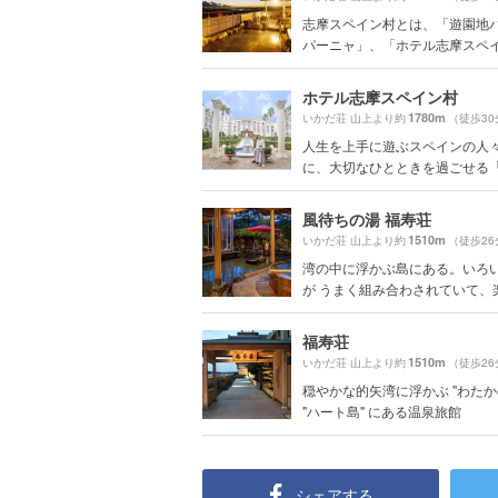
志摩スペイン村とは、「遊園地
パーニャ」、「ホテル志摩スペイン
ホテル志摩スペイン村
1780m
いかだ荘 山上より約
（徒歩30
人生を上手に遊ぶスペインの人
に、大切なひとときを過ごせる「ホ
風待ちの湯 福寿荘
1510m
いかだ荘 山上より約
（徒歩26
湾の中に浮かぶ島にある。いろ
が うまく組み合わされていて、
福寿荘
1510m
いかだ荘 山上より約
（徒歩26
穏やかな的矢湾に浮かぶ "わたか
"ハート島" にある温泉旅館
シェアする