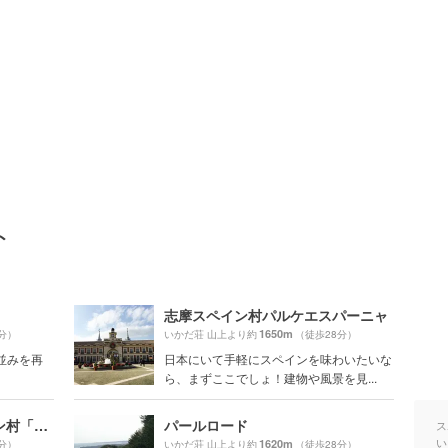
ト
志摩スペイン村パルケエスパーニャ
1650m
分）
いかだ荘 山上より約
（徒歩28分）
並みを再
日本にいて手軽にスペインを味わいたいな
ら、まずここでしょ！建物や風景を見...
伊勢志摩温泉 志摩スペイン村「ひまわりの湯」
パールロード
ス
い
1620m
分）
いかだ荘 山上より約
（徒歩28分）