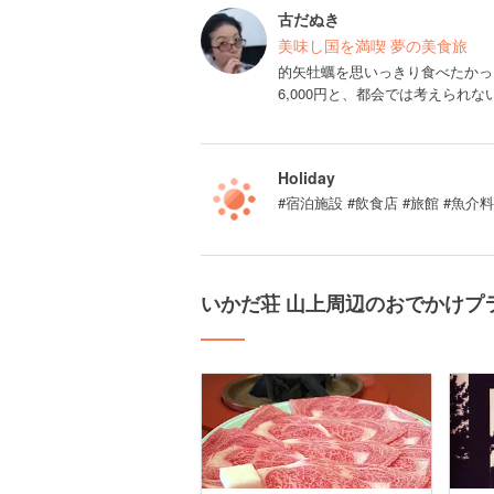
古だぬき
美味し国を満喫 夢の美食旅
的矢牡蠣を思いっきり食べたかっ
6,000円と、都会では考えられ
Holiday
#宿泊施設 #飲食店 #旅館 #魚
いかだ荘 山上周辺のおでかけプ