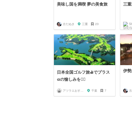
美味し国を満喫 夢の美食旅
三重
古だぬき
三重
23
S
伊勢
日本全国ゴルフ旅⛳️でプラス
αの愉しみを🏌️‍♂️
アツラエおすすめ旅プラン！
千葉
7
古