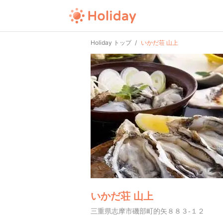
Holiday トップ
いかだ荘 山上
いかだ荘 山上
三重県志摩市磯部町的矢８８３-１２