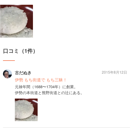
口コミ（1件）
古だぬき
2015年8月12日
伊勢 もち街道で もち三昧！
元禄年間（1688〜1704年）に創業。
伊勢の本街道と熊野街道との辻にある。