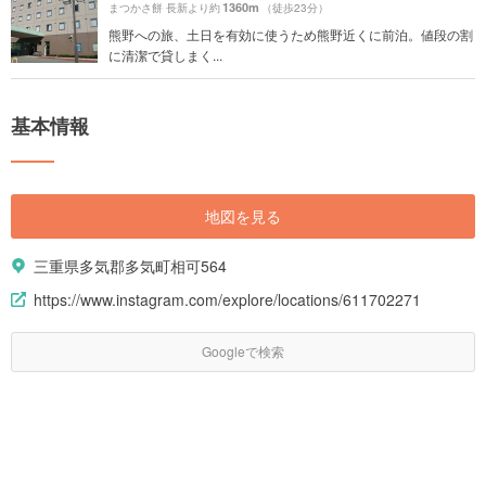
1360m
まつかさ餅 長新より約
（徒歩23分）
熊野への旅、土日を有効に使うため熊野近くに前泊。値段の割
に清潔で貸しまく...
基本情報
地図を見る
三重県多気郡多気町相可564
https://www.instagram.com/explore/locations/611702271
Googleで検索