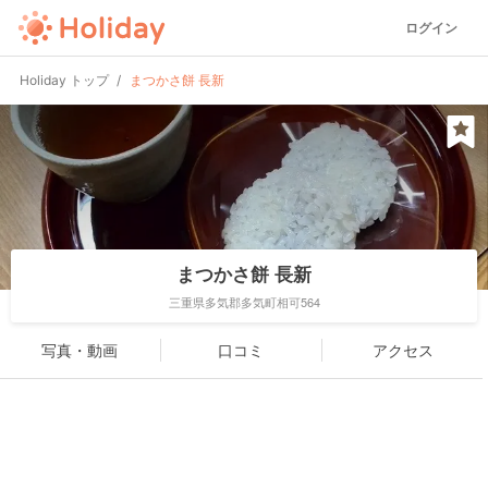
ログイン
Holiday トップ
まつかさ餅 長新
まつかさ餅 長新
三重県多気郡多気町相可564
写真・動画
口コミ
アクセス