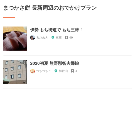
まつかさ餅 長新周辺のおでかけプラン
伊勢 もち街道で もち三昧！
古だぬき
三重
49
2020初夏 熊野那智夫婦旅
つちつちこ
和歌山
4