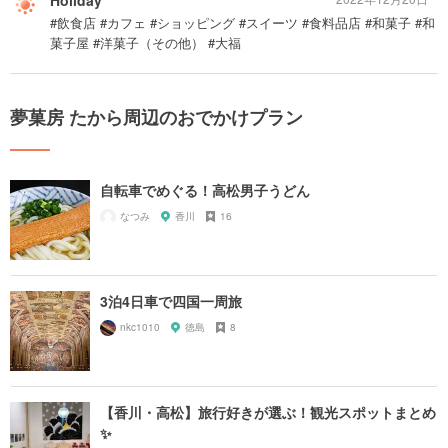
Holiday
#飲食店 #カフェ #ショッピング #スイーツ #食料品店 #和菓子 #和
菓子屋 #洋菓子（その他） #大福
夢菓房 たから周辺のおでかけプラン
自転車でめぐる！高松男子うどん
なつみ
香川
16
3泊4日車で四国一周旅
nkc1010
徳島
8
【香川・高松】旅行好きが選ぶ！観光スポットまとめ
✨