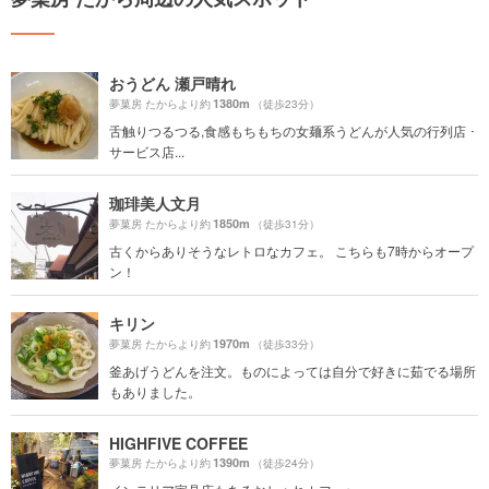
おうどん 瀬戸晴れ
1380m
夢菓房 たからより約
（徒歩23分）
舌触りつるつる,食感もちもちの女麺系うどんが人気の行列店 ･
サービス店...
珈琲美人文月
1850m
夢菓房 たからより約
（徒歩31分）
古くからありそうなレトロなカフェ。 こちらも7時からオープ
ン！
キリン
1970m
夢菓房 たからより約
（徒歩33分）
釜あげうどんを注文。ものによっては自分で好きに茹でる場所
もありました。
HIGHFIVE COFFEE
1390m
夢菓房 たからより約
（徒歩24分）