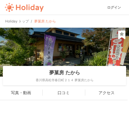
ログイン
Holiday トップ
夢菓房 たから
夢菓房 たから
香川県高松市春日町２１４ 夢菓房たから
写真・動画
口コミ
アクセス