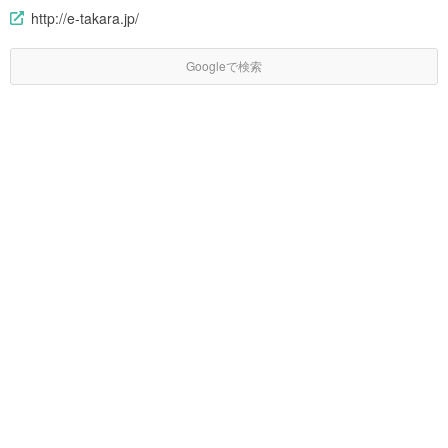
http://e-takara.jp/
Googleで検索