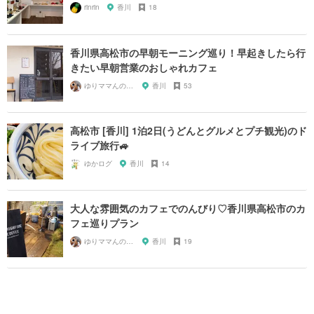
rinrin
香川
18
香川県高松市の早朝モーニング巡り！早起きしたら行
きたい早朝営業のおしゃれカフェ
ゆりママんのもぐもぐ＊日和♡
香川
53
高松市 [香川] 1泊2日(うどんとグルメとプチ観光)のド
ライブ旅行🚙
ゆかログ
香川
14
大人な雰囲気のカフェでのんびり♡香川県高松市のカ
フェ巡りプラン
ゆりママんのもぐもぐ＊日和♡
香川
19