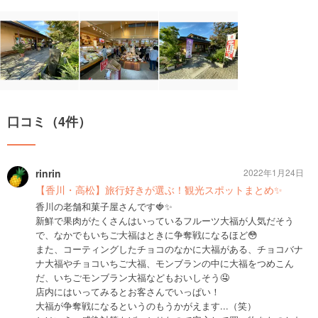
口コミ（4件）
rinrin
2022年1月24日
【香川・高松】旅行好きが選ぶ！観光スポットまとめ✨
香川の老舗和菓子屋さんです🍓✨
新鮮で果肉がたくさんはいっているフルーツ大福が人気だそう
で、なかでもいちご大福はときに争奪戦になるほど😳
また、コーティングしたチョコのなかに大福がある、チョコバナ
ナ大福やチョコいちご大福、モンブランの中に大福をつめこん
だ、いちごモンブラン大福などもおいしそう🤤
店内にはいってみるとお客さんでいっぱい！
大福が争奪戦になるというのもうかがえます...（笑）