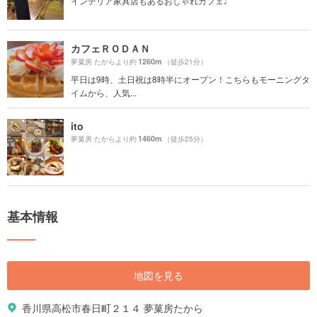
インテリア家具店もあるおしゃれカフェ♩
カフェＲＯＤＡＮ
1260m
夢菓房 たからより約
（徒歩21分）
平日は9時、土日祝は8時半にオープン！こちらもモーニングタ
イムから、人気...
ito
1460m
夢菓房 たからより約
（徒歩25分）
基本情報
地図を見る
香川県高松市春日町２１４ 夢菓房たから