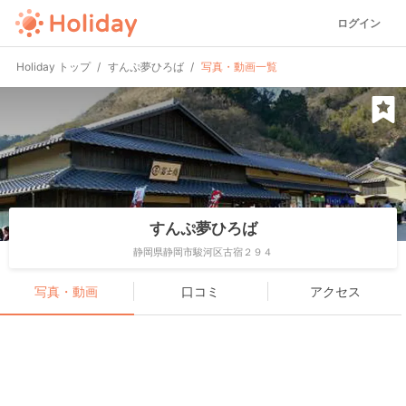
ログイン
Holiday トップ
すんぷ夢ひろば
写真・動画一覧
すんぷ夢ひろば
静岡県静岡市駿河区古宿２９４
写真・動画
口コミ
アクセス