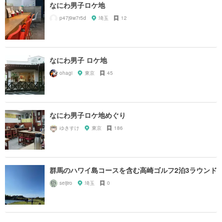
なにわ男子ロケ地
p47j9w7r5d
埼玉
12
なにわ男子 ロケ地
ohagi
東京
45
なにわ男子ロケ地めぐり
ゆきすけ
東京
186
群馬のハワイ島コースを含む高崎ゴルフ2泊3ラウンド
seijiro
埼玉
0