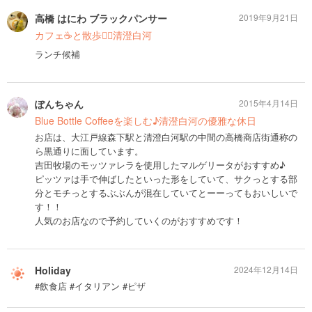
高橋 はにわ ブラックパンサー
2019年9月21日
カフェ☕️と散歩🚶‍♂️清澄白河
ランチ候補
ぽんちゃん
2015年4月14日
Blue Bottle Coffeeを楽しむ♪清澄白河の優雅な休日
お店は、大江戸線森下駅と清澄白河駅の中間の高橋商店街通称の
ら黒通りに面しています。
吉田牧場のモッツァレラを使用したマルゲリータがおすすめ♪
ピッツァは手で伸ばしたといった形をしていて、サクっとする部
分とモチっとするぶぶんが混在していてとーーってもおいしいで
す！！
人気のお店なので予約していくのがおすすめです！
Holiday
2024年12月14日
#飲食店 #イタリアン #ピザ