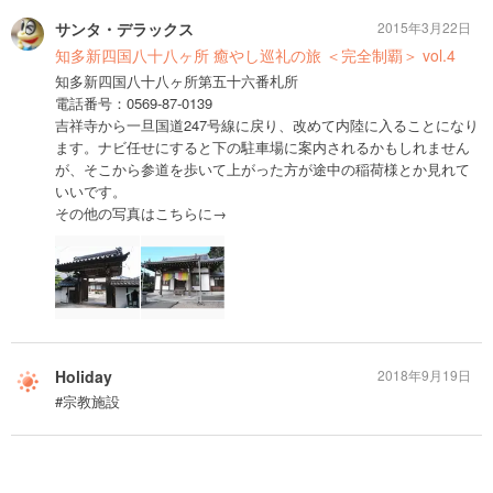
サンタ・デラックス
2015年3月22日
知多新四国八十八ヶ所 癒やし巡礼の旅 ＜完全制覇＞ vol.4
知多新四国八十八ヶ所第五十六番札所
電話番号：0569-87-0139
吉祥寺から一旦国道247号線に戻り、改めて内陸に入ることになり
ます。ナビ任せにすると下の駐車場に案内されるかもしれません
が、そこから参道を歩いて上がった方が途中の稲荷様とか見れて
いいです。
その他の写真はこちらに→
Holiday
2018年9月19日
#宗教施設