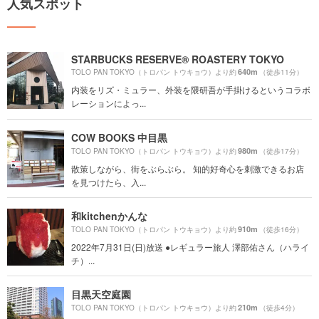
人気スポット
STARBUCKS RESERVE® ROASTERY TOKYO
640m
TOLO PAN TOKYO（トロパン トウキョウ）より約
（徒歩11分）
内装をリズ・ミュラー、外装を隈研吾が手掛けるというコラボ
レーションによっ...
COW BOOKS 中目黒
980m
TOLO PAN TOKYO（トロパン トウキョウ）より約
（徒歩17分）
散策しながら、街をぶらぶら。 知的好奇心を刺激できるお店
を見つけたら、入...
和kitchenかんな
910m
TOLO PAN TOKYO（トロパン トウキョウ）より約
（徒歩16分）
2022年7月31日(日)放送 ●レギュラー旅人 澤部佑さん（ハライ
チ）...
目黒天空庭園
210m
TOLO PAN TOKYO（トロパン トウキョウ）より約
（徒歩4分）