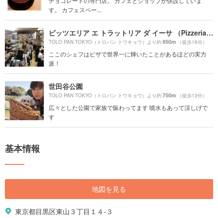
チョコレートの専門店。 カフェとショップが併設していま
す。 カフェスペー...
ピッツエリア エ トラットリア ダ イーサ （Pizzeria e trattoria da ISA）
950m
TOLO PAN TOKYO（トロパン トウキョウ）より約
（徒歩16分）
ここのシェフはピザで世界一に輝いたことがあるほどの実力
派！
世田谷公園
750m
TOLO PAN TOKYO（トロパン トウキョウ）より約
（徒歩13分）
広々とした公園で家族で賑わってます 噴水もあって涼しげで
す
基本情報
地図を見る
東京都目黒区東山３丁目１４-３