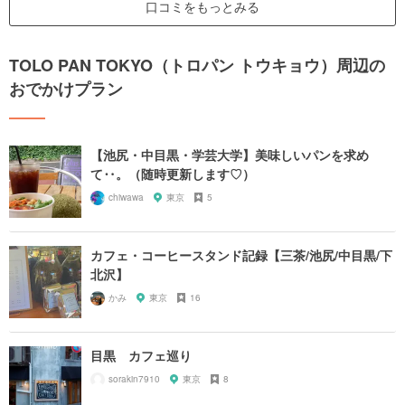
口コミをもっとみる
TOLO PAN TOKYO（トロパン トウキョウ）周辺の
おでかけプラン
【池尻・中目黒・学芸大学】美味しいパンを求め
て‥。（随時更新します♡）
chiwawa
東京
5
カフェ・コーヒースタンド記録【三茶/池尻/中目黒/下
北沢】
かみ
東京
16
目黒 カフェ巡り
sorakin7910
東京
8