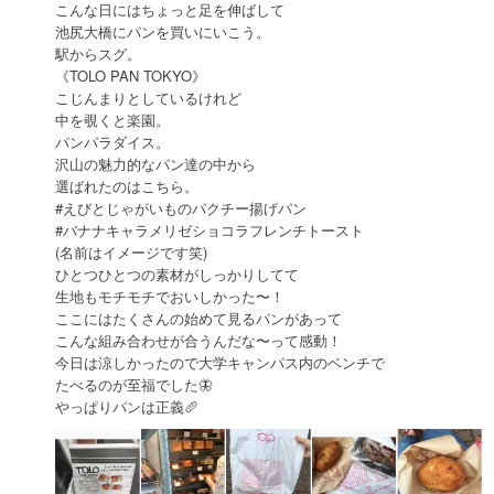
こんな日にはちょっと足を伸ばして
池尻大橋にパンを買いにいこう。
駅からスグ。
《TOLO PAN TOKYO》
こじんまりとしているけれど
中を覗くと楽園。
パンパラダイス。
沢山の魅力的なパン達の中から
選ばれたのはこちら。
#えびとじゃがいものパクチー揚げパン
#バナナキャラメリゼショコラフレンチトースト
(名前はイメージです笑)
ひとつひとつの素材がしっかりしてて
生地もモチモチでおいしかった〜！
ここにはたくさんの始めて見るパンがあって
こんな組み合わせが合うんだな〜って感動！
今日は涼しかったので大学キャンパス内のベンチで
たべるのが至福でした🦋
やっぱりパンは正義🥖