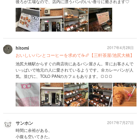
後ろが工場なので、店内に漂うパンのいい香りに癒されます♡
hitomi
2017年4月28日
おいしいパンとコーヒーを求めて☕️🥖【三軒茶屋/池尻大橋】
池尻大橋駅からすぐの商店街にあるパン屋さん。常にお客さんで
いっぱいで地元の人に愛されているようです。🌼カレーパンが人
気。並びに、TOLO PANのカフェもあります。🍞🍞🍞
サンホン
2017年7月27日
時間に余裕がある、
小腹も空いてきた。