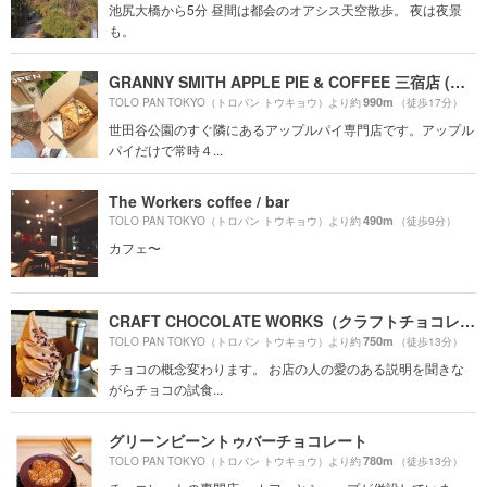
池尻大橋から5分 昼間は都会のオアシス天空散歩。 夜は夜景
も。
GRANNY SMITH APPLE PIE & COFFEE 三宿店 (グラニースミス アップルパイ&コーヒー)
990m
TOLO PAN TOKYO（トロパン トウキョウ）より約
（徒歩17分）
世田谷公園のすぐ隣にあるアップルパイ専門店です。アップル
パイだけで常時４...
The Workers coffee / bar
490m
TOLO PAN TOKYO（トロパン トウキョウ）より約
（徒歩9分）
カフェ〜
CRAFT CHOCOLATE WORKS（クラフトチョコレートワークス）
750m
TOLO PAN TOKYO（トロパン トウキョウ）より約
（徒歩13分）
チョコの概念変わります。 お店の人の愛のある説明を聞きな
がらチョコの試食...
グリーンビーントゥバーチョコレート
780m
TOLO PAN TOKYO（トロパン トウキョウ）より約
（徒歩13分）