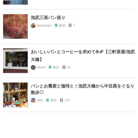
池尻三茶パン巡り
pansanpo
東京
1
おいしいパンとコーヒーを求めて☕️🥖【三軒茶屋/池尻
大橋】
hitomi
東京
13
パンとお蕎麦と珈琲と！池尻大橋から中目黒をぐるり
散歩♡
mzh
東京
127