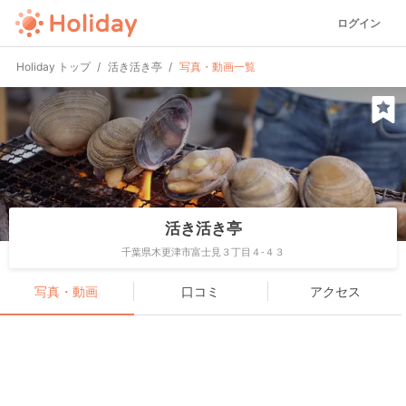
ログイン
Holiday トップ
活き活き亭
写真・動画一覧
活き活き亭
千葉県木更津市富士見３丁目４-４３
写真・動画
口コミ
アクセス