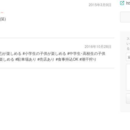
ht
2015年3月9日
～
笑)
ス
い
2016年10月28日
る
(幼児)が楽しめる #小学生の子供が楽しめる #中学生･高校生の子供
しめる #駐車場あり #売店あり #食事持込OK #潮干狩り