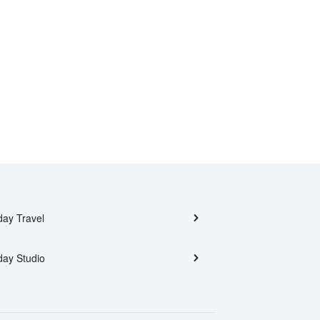
day Travel
day Studio