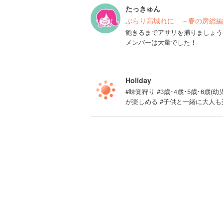
たっきゅん
ぶらり高城れに ～春の房総編
飽きるまでアサリを捕りましょう(
メンバーは大量でした！
Holiday
#味覚狩り #3歳･4歳･5歳･6歳
が楽しめる #子供と一緒に大人も楽