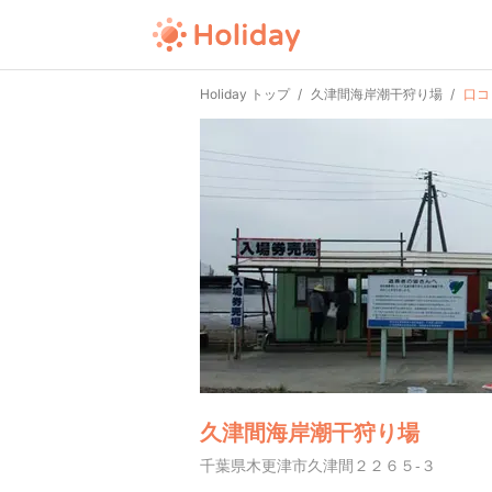
Holiday トップ
久津間海岸潮干狩り場
口コ
久津間海岸潮干狩り場
千葉県木更津市久津間２２６５-３