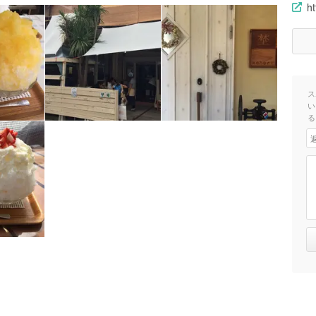
ht
ス
い
る