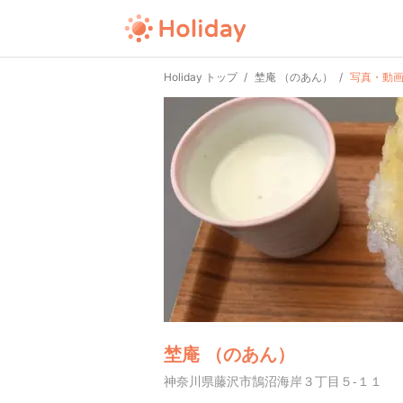
Holiday トップ
埜庵 （のあん）
写真・動
埜庵 （のあん）
神奈川県藤沢市鵠沼海岸３丁目５-１１