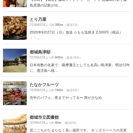
島原酒の試飲が出...
とり乃屋
390m
TERRASTAより約
（徒歩7分）
2020年9月27日（日）放送 ☆もも塩焼き 2,000円（税込）
・・...
都城島津邸
940m
TERRASTAより約
（徒歩16分）
日本有数の名家で、薩摩藩主としても名高い島津家。明治12年
に、鹿児島へ移...
たなかフルーツ
180m
TERRASTAより約
（徒歩3分）
街中のパフェ。夜までやってる〜 席が少なめ
都城市立図書館
90m
TERRASTAより約
（徒歩2分）
居ごごちがたまらなく良い場所です。 キッズスペースの充実