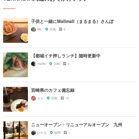
子供と一緒にMallmall（まるまる）さんぽ
WL
宮崎
2
【都城イチ押しランチ】随時更新中
marito
宮崎
2
宮崎県のカフェ備忘録
もも
宮崎
14
ニューオープン・リニューアルオープン 九州
ひかる
福岡
1