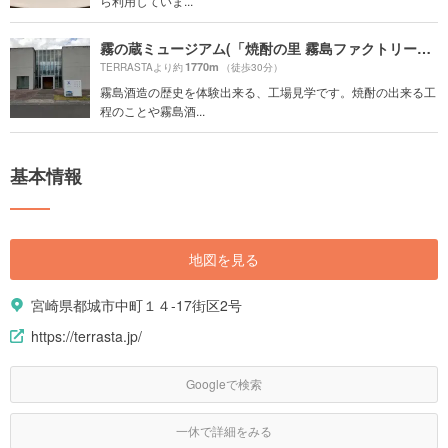
ら利用していま...
霧の蔵ミュージアム(「焼酎の里 霧島ファクトリーガーデン」内)
1770m
TERRASTAより約
（徒歩30分）
霧島酒造の歴史を体験出来る、工場見学です。焼酎の出来る工
程のことや霧島酒...
基本情報
地図を見る
宮崎県都城市中町１４-17街区2号
https://terrasta.jp/
Googleで検索
一休で詳細をみる