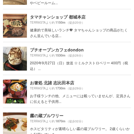
やベビールーム...
タマチャンショップ 都城本店
1150m
TERRASTAより約
（徒歩20分）
健康的で美味しいランチ💖 タマちゃんショップの商品がたく
さん並んでいる店...
プチオープンカフェdondon
1530m
TERRASTAより約
（徒歩26分）
2020年9月27日（日）放送 ☆ミルクストロベリー 400円（税
込） ...
お箸処 北諸 志比田本店
1730m
TERRASTAより約
（徒歩29分）
お子様ランチの他、メニューには載っていませんが、定員さん
に伝えると子供用...
霧の蔵ブルワリー
1870m
TERRASTAより約
（徒歩32分）
ホスピタリティが素晴らしい霧の蔵ブルワリー。 2歳くらいか