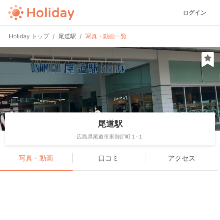
ログイン
Holiday トップ
尾道駅
写真・動画一覧
尾道駅
広島県尾道市東御所町１-１
写真・動画
口コミ
アクセス