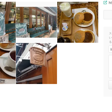
h
ス
い
る