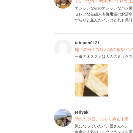
セレブな街✨六本木✨で見つけ
オシャレな街のオシャレなパン屋
セレブな芸能人も御用達のお店🍇
ずらりと並んだパンはどれも美味
tabipan0121
地下鉄日比谷線沿線の桜&パン
一番のオススメは大人のミルクフ
teriyaki
晴れた休日、ぷらり麻布十番
気になっていたパン屋さんへ。
角食と人気のミルクフランスを買