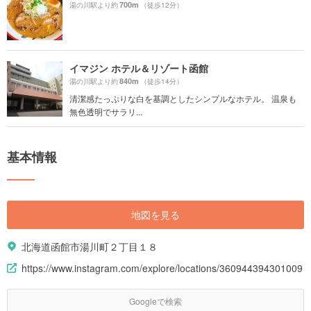
700m
湯の川駅より約
（徒歩12分）
イマジン ホテル＆リゾート函館
840m
湯の川駅より約
（徒歩14分）
清潔感たっぷりな白を基調としたシンプルなホテル。 温泉も
無色透明でサラリ...
基本情報
地図を見る
北海道函館市湯川町２丁目１８
https://www.instagram.com/explore/locations/360944394301009
Googleで検索