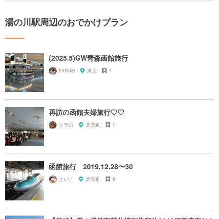
湯の川駅周辺のおでかけプラン
(2025.5)GW青森函館旅行
hatsuki
東京
1
再訪の函館夫婦旅行♡♡
タラ坊
北海道
1
函館旅行 2019.12.28〜30
きいこ
北海道
6