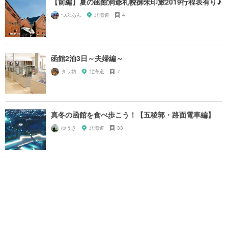
【前編】夏の函館洞爺札幌御朱印旅2019行程表有り♪
つぶあん
北海道
4
函館2泊3日～夫婦編～
タラ坊
北海道
7
真冬の函館を食べ歩こう！【五稜郭・路面電車編】
ゆうき
北海道
33