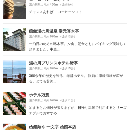
450m
湯の川駅より約
（徒歩8分）
チャンスあれば コーヒーソフト
函館湯の川温泉 湯元啄木亭
670m
湯の川駅より約
（徒歩12分）
一泊目の此方の啄木亭。夕食、朝食ともにバイキング美味しく
頂きました。中庭...
湯の川プリンスホテル渚亭
870m
湯の川駅より約
（徒歩15分）
360余年の歴史を誇る、老舗ホテル。 眼前に津軽海峡が広が
る、とても贅沢...
ホテル万惣
620m
湯の川駅より約
（徒歩11分）
泊まるとお値段が張りますが、日帰り温泉で利用するとリーズ
ナブルでおすすめ...
函館麺や 一文字 函館本店