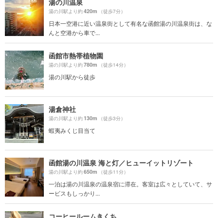
湯の川温泉
420m
湯の川駅より約
（徒歩7分）
日本一空港に近い温泉街として有名な函館湯の川温泉街は、な
んと空港から車で...
函館市熱帯植物園
780m
湯の川駅より約
（徒歩14分）
湯の川駅から徒歩
湯倉神社
130m
湯の川駅より約
（徒歩3分）
蝦夷みくじ目当て
函館湯の川温泉 海と灯／ヒューイットリゾート
650m
湯の川駅より約
（徒歩11分）
一泊は湯の川温泉の温泉宿に滞在。客室は広々としていて、サ
ービスもしっかり...
コーヒールームきくち