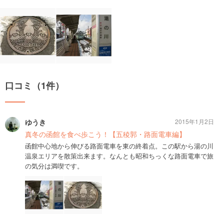
口コミ（1件）
ゆうき
2015年1月2日
真冬の函館を食べ歩こう！【五稜郭・路面電車編】
函館中心地から伸びる路面電車を東の終着点。この駅から湯の川
温泉エリアを散策出来ます。なんとも昭和ちっくな路面電車で旅
の気分は満喫です。