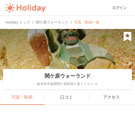
ログイン
Holiday トップ
関ケ原ウォーランド
写真・動画一覧
関ケ原ウォーランド
岐阜県不破郡関ケ原町関ケ原１７０１-６
写真・動画
口コミ
アクセス