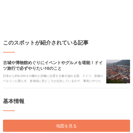
このスポットが紹介されている記事
古城や博物館めぐりにイベントやグルメを堪能！ドイ
ツ旅行で必ずやりたい10のこと
日本から約9,000キロ離れた距離に位置する魅力溢れる国、ドイツ。首都の
ベルリンに限らず、各地域に見どころが点在しているので、事前にやりた
いことを決めてからプランを立てることで効率よく旅行できます。 同じド
イツ国内でも地域によってそれぞれの個性があるので、面白い発見がたく
さん見つかること間違いなし。あなたのドイツ滞在が最高の思い出となり
基本情報
ますように！
地図を見る