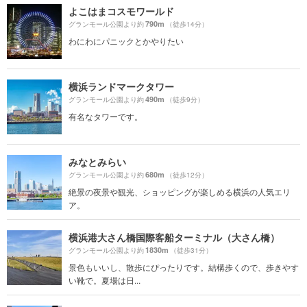
よこはまコスモワールド
790m
グランモール公園より約
（徒歩14分）
わにわにパニックとかやりたい
横浜ランドマークタワー
490m
グランモール公園より約
（徒歩9分）
有名なタワーです。
みなとみらい
680m
グランモール公園より約
（徒歩12分）
絶景の夜景や観光、ショッピングが楽しめる横浜の人気エリ
ア。
横浜港大さん橋国際客船ターミナル（大さん橋）
1830m
グランモール公園より約
（徒歩31分）
景色もいいし、散歩にぴったりです。結構歩くので、歩きやす
い靴で。夏場は日...