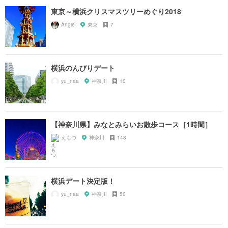
東京～横浜クリスマスツリーめぐり2018
Angie
東京
7
横浜のんびりデート
yu_naa
神奈川
10
【神奈川県】みなとみらいお散歩コース［1時間］
えもつ
神奈川
148
横浜デート決定版！
yu_naa
神奈川
50