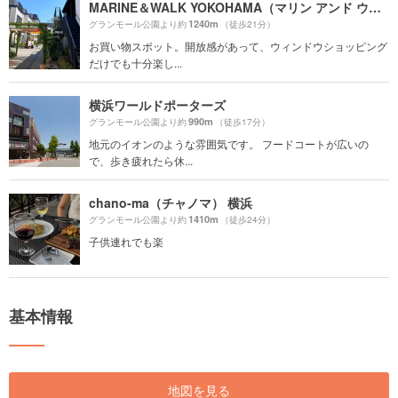
MARINE＆WALK YOKOHAMA（マリン アンド ウォーク ヨコハマ）
1240m
グランモール公園より約
（徒歩21分）
お買い物スポット。開放感があって、ウィンドウショッピング
だけでも十分楽し...
横浜ワールドポーターズ
990m
グランモール公園より約
（徒歩17分）
地元のイオンのような雰囲気です。 フードコートが広いの
で、歩き疲れたら休...
chano-ma（チャノマ） 横浜
1410m
グランモール公園より約
（徒歩24分）
子供連れでも楽
基本情報
地図を見る