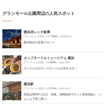
グランモール公園周辺の人気スポット
横浜赤レンガ倉庫
1390m
グランモール公園より約
（徒歩24分）
横浜散歩の定番スポット
カップヌードルミュージアム 横浜
920m
グランモール公園より約
（徒歩16分）
オリジナルのカップヌードルが作れます！
横浜駅
910m
グランモール公園より約
（徒歩16分）
翌朝は8時半に出立 前橋、高崎経由でやっと東海道線に い
よいよ下界に降り...