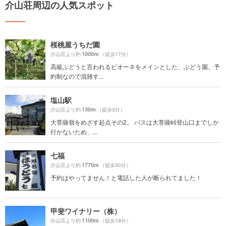
介山荘周辺の人気スポット
桜桃屋うちだ園
1000m
介山荘より約
（徒歩17分）
高級ぶどうと言われるピオーネをメインとした、ぶどう園。予
約制なので混雑す...
塩山駅
130m
介山荘より約
（徒歩3分）
大菩薩嶺をめざす起点その2。 バスは大菩薩峠登山口までしか
行かないため、...
七福
1770m
介山荘より約
（徒歩30分）
予約はやってません！と電話した人が断られてました！
甲斐ワイナリー（株）
1100m
介山荘より約
（徒歩19分）