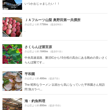
いつかおじゃましたい！！
ＪＡフルーツ山梨 奥野田第一共撰所
1730m
介山荘より約
（徒歩29分）
.
さくらんぼ屋宮原
1840m
介山荘より約
（徒歩31分）
中央高速道路、勝沼ICから15分程の高台にある眺めの良いさく
らんぼ園です...
平和園
400m
介山荘より約
（徒歩7分）
The 昭和なラーメン 以前から気になっていた平和園さん初訪
問 鶏ガラベ...
海・釣魚料理
850m
介山荘より約
（徒歩15分）