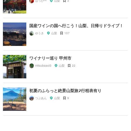
ほっぴー
山梨
3
国産ワインの国へ行こう！山梨、日帰りドライブ！
ゆうき
山梨
107
ワイナリー巡り 甲州市
mitsubaaoi3
山梨
22
初夏のふらっと絶景山梨旅♪行程表有り
つぶあん
山梨
9