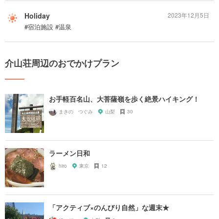
Holiday
2023年12月5日
#宿泊施設 #温泉
介山荘周辺のおでかけプラン
お手軽百名山、大菩薩嶺を歩く絶景ハイキング！
まきの つぐみ
山梨
30
ラーメン日和
hiro
東京
12
「アクティブ×のんびり自然」な週末★