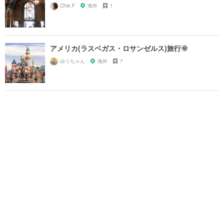
Chie.F
海外
1
アメリカ(ラスベガス・ロサンゼルス)旅行🌞
ゆうちゃん
海外
7