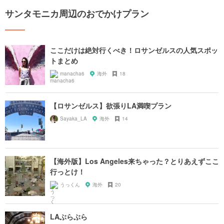
サンタモニカ周辺のおでかけプラン
ここだけは絶対行くべき！ロサンゼルスの人気スポッ
トまとめ
manacha6
海外
18
【ロサンゼルス】欲張りLA満喫プラン
Sayaka_LA
海外
14
【海外版】Los Angeles来ちゃった？とりあえずここ
行っとけ！
うっくん
海外
20
LAぶらぶら