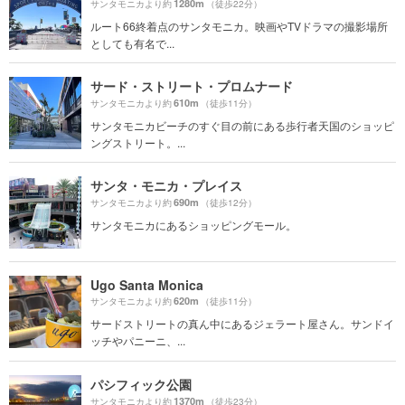
1280m
サンタモニカより約
（徒歩22分）
ルート66終着点のサンタモニカ。映画やTVドラマの撮影場所
としても有名で...
サード・ストリート・プロムナード
610m
サンタモニカより約
（徒歩11分）
サンタモニカビーチのすぐ目の前にある歩行者天国のショッピ
ングストリート。...
サンタ・モニカ・プレイス
690m
サンタモニカより約
（徒歩12分）
サンタモニカにあるショッピングモール。
Ugo Santa Monica
620m
サンタモニカより約
（徒歩11分）
サードストリートの真ん中にあるジェラート屋さん。サンドイ
ッチやパニーニ、...
パシフィック公園
1370m
サンタモニカより約
（徒歩23分）