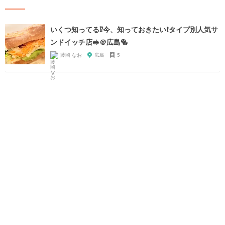
いくつ知ってる⁉️今、知っておきたい❗️タイプ別人気サ
ンドイッチ店🥪＠広島🥯
藤岡 なお
広島
5