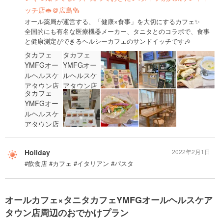
ッチ店🥪＠広島🥯
オール薬局が運営する、「健康×食事」を大切にするカフェ✨
全国的にも有名な医療機器メーカー、タニタとのコラボで、食事
と健康測定ができるヘルシーカフェのサンドイッチです🎶
Holiday
2022年2月1日
#飲食店 #カフェ #イタリアン #パスタ
オールカフェ×タニタカフェYMFGオールヘルスケア
タウン店周辺のおでかけプラン