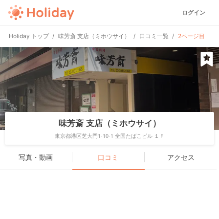
ログイン
Holiday トップ
味芳斎 支店（ミホウサイ）
口コミ一覧
2ページ目
味芳斎 支店（ミホウサイ）
東京都港区芝大門1-10-1 全国たばこビル １Ｆ
写真・動画
口コミ
アクセス