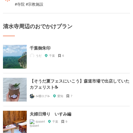
#寺院 #宗教施設
清水寺周辺のおでかけプラン
千葉御朱印
うだ
千葉
6
【そうだ夏フェスにいこう】森道市場で出店していた
カフェリスト☕️
☕️棚ログ☕️
愛知
7
夫婦日帰り いすみ編
rpaseri
千葉
9