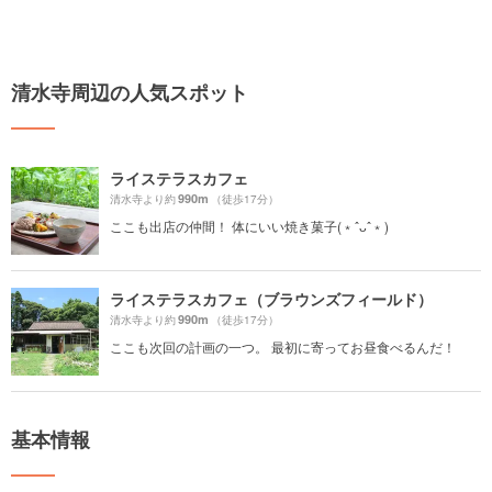
清水寺周辺の人気スポット
ライステラスカフェ
990m
清水寺より約
（徒歩17分）
ここも出店の仲間！ 体にいい焼き菓子(﹡ˆᴗˆ﹡)
ライステラスカフェ（ブラウンズフィールド）
990m
清水寺より約
（徒歩17分）
ここも次回の計画の一つ。 最初に寄ってお昼食べるんだ！
基本情報