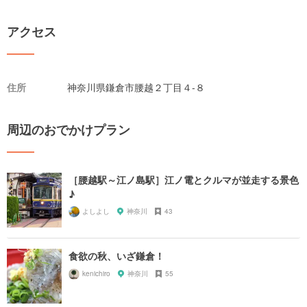
アクセス
住所
神奈川県鎌倉市腰越２丁目４-８
周辺のおでかけプラン
［腰越駅～江ノ島駅］江ノ電とクルマが並走する景色
♪
よしよし
神奈川
43
食欲の秋、いざ鎌倉！
kenichiro
神奈川
55