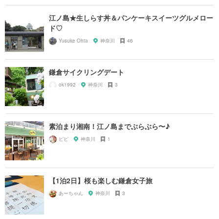
江ノ島★生しらす丼＆パンケーキスイーツグルメロー
ド♡
Yusuke Ohta
神奈川
46
鎌倉サイクリングデート
ok1992
神奈川
3
素泊まり湘南！江ノ島までぶらぶら〜♪
ピピ
神奈川
1
【1泊2日】桜も楽しむ鎌倉女子旅
あーちゃん
神奈川
3