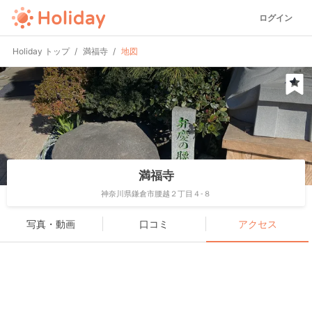
ログイン
Holiday トップ
満福寺
地図
満福寺
神奈川県鎌倉市腰越２丁目４-８
写真・動画
口コミ
アクセス