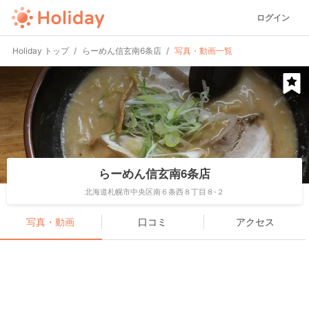
ログイン
Holiday トップ
らーめん信玄南6条店
写真・動画一覧
らーめん信玄南6条店
北海道札幌市中央区南６条西８丁目８-２
写真・動画
口コミ
アクセス