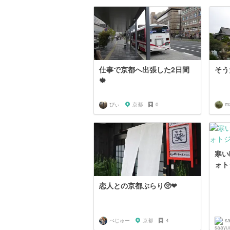
仕事で京都へ出張した2日間
そう
🍁
ぴぃ
京都
0
m
寒い
ォト
恋人との京都ぶらり🥺❤︎
ぺじゅー
京都
4
s