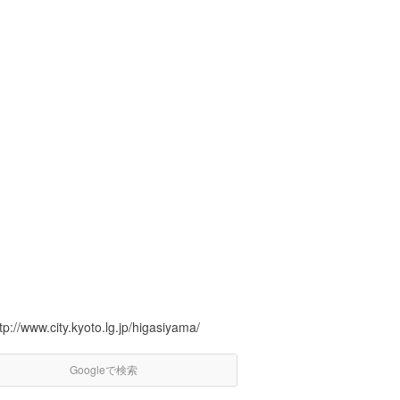
tp://www.city.kyoto.lg.jp/higasiyama/
Googleで検索