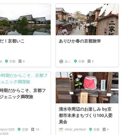
だ！京都いこ
ありひか春の京都旅🌸
ai
京都
0
あこ
京都
3
時期だからこそ、京都フ
ジェニック満喫旅
清水寺周辺のお楽しみ by京
都市未来まちづくり100人委
員会
aayuu1225
京都
10
minor_premium
京都
4