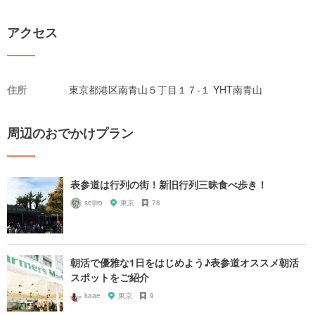
アクセス
住所
東京都港区南青山５丁目１７-１ YHT南青山
周辺のおでかけプラン
表参道は行列の街！新旧行列三昧食べ歩き！
seijiro
東京
78
朝活で優雅な1日をはじめよう♪表参道オススメ朝活
スポットをご紹介
kaae
東京
9