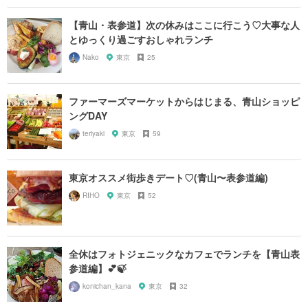
【青山・表参道】次の休みはここに行こう♡大事な人
とゆっくり過ごすおしゃれランチ
Nako
東京
25
ファーマーズマーケットからはじまる、青山ショッピ
ングDAY
teriyaki
東京
59
東京オススメ街歩きデート♡(青山〜表参道編)
RIHO
東京
52
全休はフォトジェニックなカフェでランチを【青山表
参道編】💕🍃
konichan_kana
東京
32